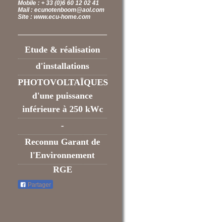
Mobile : + 33 (0)6 60 12 02 41
Mail : ecunotenboom@aol.com
Site : www.ecu-hom
e.com
Etude & réalisation
d'installations
PHOTOVOLTAÏQUES
d'une
puissance
inférieure à 250 kWc
-
Reconnu Garant de
l'Environnement
RGE
Partager